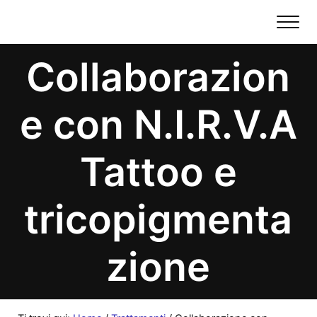
Passa al contenuto principale
Skip to header right navigation
Skip to site footer
Me
Andrea Hair Stylist
Salone Parrucchiere a Lodi
Collaborazion
e con N.I.R.V.A
Tattoo e
tricopigmenta
zione