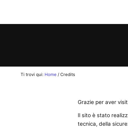
Passa al contenuto principale
Skip to header right navigation
Skip to site footer
Andrea Hair Stylist
Salone Parrucchiere a Lodi
Ti trovi qui:
Home
/
Credits
Grazie per aver visit
Il sito è stato realizz
tecnica, della sicur